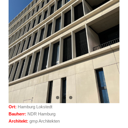
Ort:
Hamburg Lokstedt
Bauherr:
NDR Hamburg
Architekt:
gmp Architekten