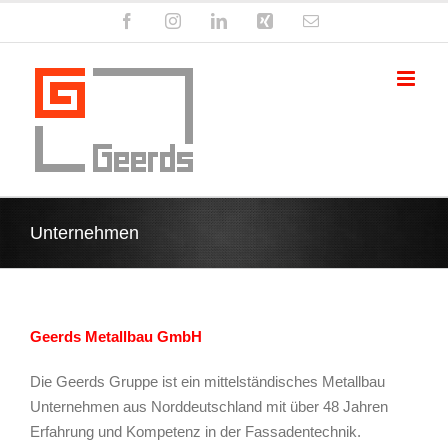
Zum
Facebook
Instagram
LinkedIn
Xing
E-
Inhalt
Mail
springen
Unternehmen
Geerds Metallbau GmbH
Die Geerds Gruppe ist ein mittelständisches Metallbau
Unternehmen aus Norddeutschland mit über 48 Jahren
Erfahrung und Kompetenz in der Fassadentechnik.