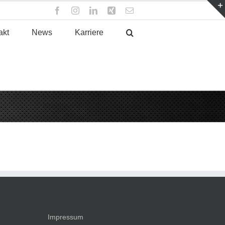
Facebook
Instagram
LinkedIn
Xing
E-
Mail
akt
News
Karriere
Impressum