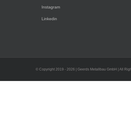
Instagram
Linkedin
© Copyright 2019 -
2026 | Geerds Metallbau GmbH | All Rig