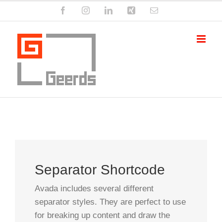
Zum
Facebook
Instagram
LinkedIn
Xing
E-
Inhalt
Mail
springen
Separator Shortcode
Avada includes several different
separator styles. They are perfect to use
for breaking up content and draw the