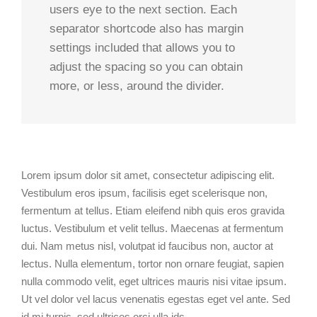
users eye to the next section. Each
separator shortcode also has margin
settings included that allows you to
adjust the spacing so you can obtain
more, or less, around the divider.
Lorem ipsum dolor sit amet, consectetur adipiscing elit.
Vestibulum eros ipsum, facilisis eget scelerisque non,
fermentum at tellus. Etiam eleifend nibh quis eros gravida
luctus. Vestibulum et velit tellus. Maecenas at fermentum
dui. Nam metus nisl, volutpat id faucibus non, auctor at
lectus. Nulla elementum, tortor non ornare feugiat, sapien
nulla commodo velit, eget ultrices mauris nisi vitae ipsum.
Ut vel dolor vel lacus venenatis egestas eget vel ante. Sed
id mi turpis, sed ultrices orci ulla ids.