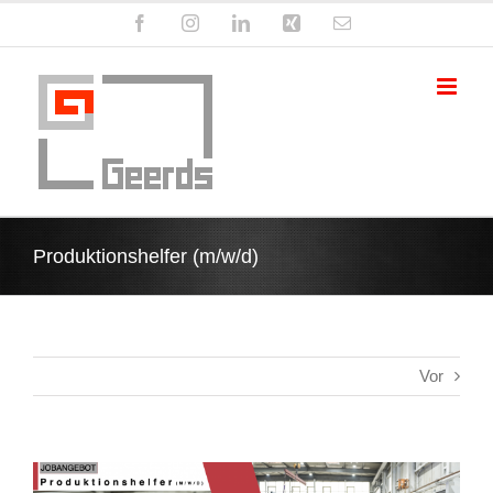
Zum
Facebook
Instagram
LinkedIn
Xing
E-
Inhalt
Mail
springen
Produktionshelfer (m/w/d)
Vor
Zeige